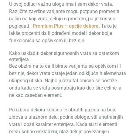
U ovoj odluci važnu ulogu ima i sam dekor vrata.
Različite završne varijante mogu potpuno promeniti
način na koji vrata deluju u prostoru, pa je korisno
pogledati i
Premium Plus – opcije dekora
. Tako je
lakše proceniti da li određeni model i dekor bolje
funkcionišu sa opšivkom ili bez nje.
Kako uskladiti dekor sigurnosnih vrata sa ostatkom
enterijera
Bez obzira na to da li birate varijantu sa opšivkom ili
bez nje, dekor vrata ostaje jedan od ključnih elemenata
ukupnog utiska. Najbolji rezultat obično se postiže
onda kada se vrata posmatraju kao deo šire celine, a
ne kao zaseban element.
Pri izboru dekora korisno je obratiti pažnju na boje
zidova u ulaznom delu, podne obloge, stil unutrašnjih
vrata i opšti karakter enterijera. Kada su ti elementi
međusobno usklađeni, ulaz deluje povezanije i