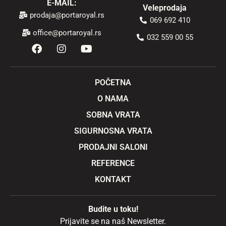
E-MAIL:
Veleprodaja
prodaja@portaroyal.rs
069 692 410
office@portaroyal.rs
032 559 00 55
F
I
Y
a
n
o
c
s
u
e
t
t
b
a
u
POČETNA
o
g
b
O NAMA
o
r
e
k
a
SOBNA VRATA
m
SIGURNOSNA VRATA
PRODAJNI SALONI
REFERENCE
KONTAKT
Budite u toku!
Prijavite se na naš Newsletter.