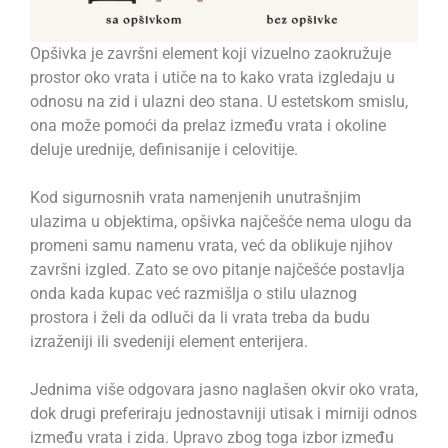
Opšivka je završni element koji vizuelno zaokružuje
prostor oko vrata i utiče na to kako vrata izgledaju u
odnosu na zid i ulazni deo stana. U estetskom smislu,
ona može pomoći da prelaz između vrata i okoline
deluje urednije, definisanije i celovitije.
Kod sigurnosnih vrata namenjenih unutrašnjim
ulazima u objektima, opšivka najčešće nema ulogu da
promeni samu namenu vrata, već da oblikuje njihov
završni izgled. Zato se ovo pitanje najčešće postavlja
onda kada kupac već razmišlja o stilu ulaznog
prostora i želi da odluči da li vrata treba da budu
izraženiji ili svedeniji element enterijera.
Jednima više odgovara jasno naglašen okvir oko vrata,
dok drugi preferiraju jednostavniji utisak i mirniji odnos
između vrata i zida. Upravo zbog toga izbor između