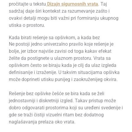
pročitajte u tekstu
Dizajn sigurnosnih vrata
. Taj
sadržaj daje širi kontekst za razumevanje zašto i
ovakvi detalji mogu biti važni pri formiranju ukupnog
utiska o prostoru.
Kada birati rešenje sa opšivkom, a kada bez
Ne postoji jedno univerzalno pravilo koje rešenje je
bolje, jer izbor najviše zavisi od toga kakav efekat
želite da postignete u ulaznom prostoru. Vrata sa
opšivkom često se biraju kada je cilj da ulaz izgleda
definisanije i izraženije. U takvim situacijama opšivka
može doprineti utisku punijeg i zaokruženijeg okvira.
Rešenje bez opšivke češće se bira kada se želi
jednostavniji i diskretniji izgled. Takav pristup može
dobro odgovarati prostorima koji su uređeni svedenije i
gde se traži čistiji vizuelni ritam bez dodatnog
naglašavanja prelaza oko vrata.