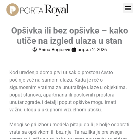
Пређи
на
садржај
Opšivka ili bez opšivke – kako
utiče na izgled ulaza u stan
Anica Bogičević
април 2, 2026
Kod uređenja doma prvi utisak o prostoru često
počinje već na samom ulazu. Kada je reč o
sigurnosnim vratima za unutrašnje ulaze u objektima,
poput stanova, apartmana ili poslovnih prostora
unutar zgrade, i detalji poput opšivke mogu imati
važnu ulogu u ukupnom vizuelnom utisku.
Mnogi se pri izboru modela pitaju da li je bolje odabrati
vrata sa opšivkom ili bez nje. Ta razlika je pre svega