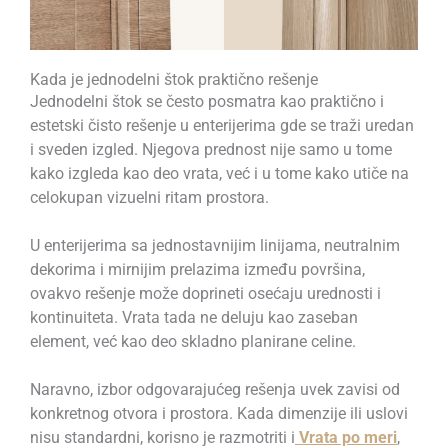
Kada je jednodelni štok praktično rešenje
Jednodelni štok se često posmatra kao praktično i
estetski čisto rešenje u enterijerima gde se traži uredan
i sveden izgled. Njegova prednost nije samo u tome
kako izgleda kao deo vrata, već i u tome kako utiče na
celokupan vizuelni ritam prostora.
U enterijerima sa jednostavnijim linijama, neutralnim
dekorima i mirnijim prelazima između površina,
ovakvo rešenje može doprineti osećaju urednosti i
kontinuiteta. Vrata tada ne deluju kao zaseban
element, već kao deo skladno planirane celine.
Naravno, izbor odgovarajućeg rešenja uvek zavisi od
konkretnog otvora i prostora. Kada dimenzije ili uslovi
nisu standardni, korisno je razmotriti i
Vrata po meri
,