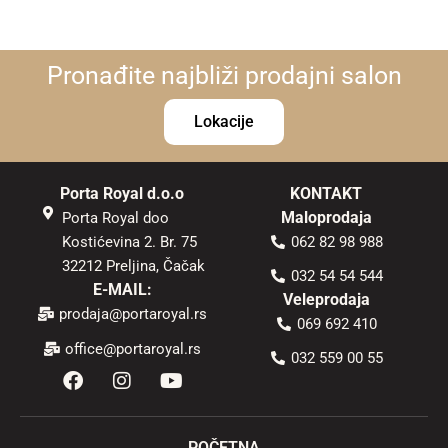
Pronađite najbliži prodajni salon
Lokacije
Porta Royal d.o.o
KONTAKT
Maloprodaja
Porta Royal doo
Kostićevina 2. Br. 75
062 82 98 988
32212 Preljina, Čačak
032 54 54 544
E-MAIL:
Veleprodaja
prodaja@portaroyal.rs
069 692 410
office@portaroyal.rs
032 559 00 55
F
I
Y
a
n
o
c
s
u
e
t
t
POČETNA