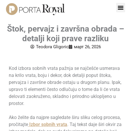
Пређи
на
садржај
Štok, pervajz i završna obrada –
detalji koji prave razliku
Teodora Gligoric
март 26, 2026
Kod izbora sobnih vrata pažnja se najčešće usmerava
na krilo vrata, boju i dekor, dok detalji poput štoka,
pervajza i završne obrade ostaju u drugom planu. Ipak,
upravo ti elementi često odlučuju o tome da li će vrata
delovati zaokruženo, skladno i prirodno uklopljeno u
prostor.
Ako želite da najpre sagledate širu sliku celog procesa,
pročitajte
Izbor sobnih vrata
. Taj tekst daje širi okvir za