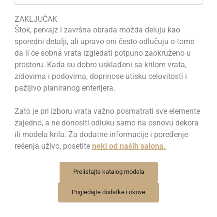
ZAKLJUČAK
Štok, pervajz i završna obrada možda deluju kao
sporedni detalji, ali upravo oni često odlučuju o tome
da li će sobna vrata izgledati potpuno zaokruženo u
prostoru. Kada su dobro usklađeni sa krilom vrata,
zidovima i podovima, doprinose utisku celovitosti i
pažljivo planiranog enterijera.
Zato je pri izboru vrata važno posmatrati sve elemente
zajedno, a ne donositi odluku samo na osnovu dekora
ili modela krila. Za dodatne informacije i poređenje
rešenja uživo, posetite
neki od naših salona.
Prelistajte katalog modela
Pogledajte dodatke i okove