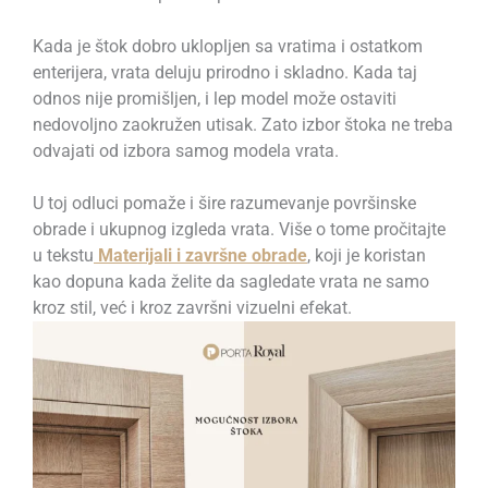
Kada je štok dobro uklopljen sa vratima i ostatkom
enterijera, vrata deluju prirodno i skladno. Kada taj
odnos nije promišljen, i lep model može ostaviti
nedovoljno zaokružen utisak. Zato izbor štoka ne treba
odvajati od izbora samog modela vrata.
U toj odluci pomaže i šire razumevanje površinske
obrade i ukupnog izgleda vrata. Više o tome pročitajte
u tekstu
Materijali i završne obrade
, koji je koristan
kao dopuna kada želite da sagledate vrata ne samo
kroz stil, već i kroz završni vizuelni efekat.