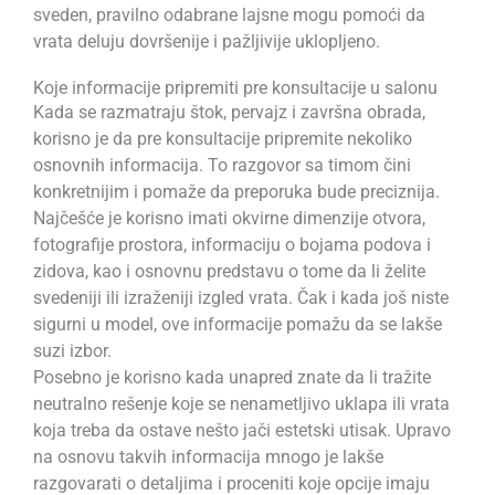
sveden, pravilno odabrane lajsne mogu pomoći da
vrata deluju dovršenije i pažljivije uklopljeno.
Koje informacije pripremiti pre konsultacije u salonu
Kada se razmatraju štok, pervajz i završna obrada,
korisno je da pre konsultacije pripremite nekoliko
osnovnih informacija. To razgovor sa timom čini
konkretnijim i pomaže da preporuka bude preciznija.
Najčešće je korisno imati okvirne dimenzije otvora,
fotografije prostora, informaciju o bojama podova i
zidova, kao i osnovnu predstavu o tome da li želite
svedeniji ili izraženiji izgled vrata. Čak i kada još niste
sigurni u model, ove informacije pomažu da se lakše
suzi izbor.
Posebno je korisno kada unapred znate da li tražite
neutralno rešenje koje se nenametljivo uklapa ili vrata
koja treba da ostave nešto jači estetski utisak. Upravo
na osnovu takvih informacija mnogo je lakše
razgovarati o detaljima i proceniti koje opcije imaju