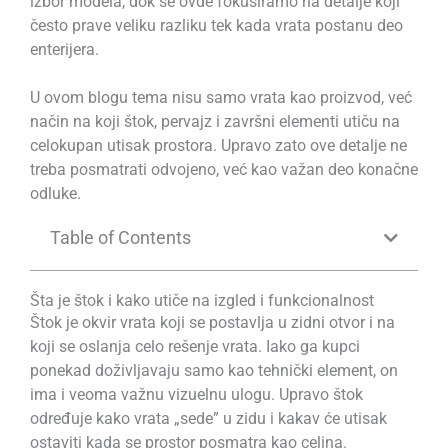
izbor modela, dok se ovde fokusiramo na detalje koji
često prave veliku razliku tek kada vrata postanu deo
enterijera.
U ovom blogu tema nisu samo vrata kao proizvod, već
način na koji štok, pervajz i završni elementi utiču na
celokupan utisak prostora. Upravo zato ove detalje ne
treba posmatrati odvojeno, već kao važan deo konačne
odluke.
Table of Contents
Šta je štok i kako utiče na izgled i funkcionalnost
Štok je okvir vrata koji se postavlja u zidni otvor i na
koji se oslanja celo rešenje vrata. Iako ga kupci
ponekad doživljavaju samo kao tehnički element, on
ima i veoma važnu vizuelnu ulogu. Upravo štok
određuje kako vrata „sede” u zidu i kakav će utisak
ostaviti kada se prostor posmatra kao celina.