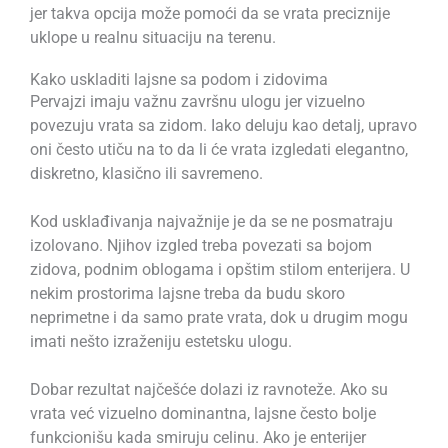
jer takva opcija može pomoći da se vrata preciznije
uklope u realnu situaciju na terenu.
Kako uskladiti lajsne sa podom i zidovima
Pervajzi imaju važnu završnu ulogu jer vizuelno
povezuju vrata sa zidom. Iako deluju kao detalj, upravo
oni često utiču na to da li će vrata izgledati elegantno,
diskretno, klasično ili savremeno.
Kod usklađivanja najvažnije je da se ne posmatraju
izolovano. Njihov izgled treba povezati sa bojom
zidova, podnim oblogama i opštim stilom enterijera. U
nekim prostorima lajsne treba da budu skoro
neprimetne i da samo prate vrata, dok u drugim mogu
imati nešto izraženiju estetsku ulogu.
Dobar rezultat najčešće dolazi iz ravnoteže. Ako su
vrata već vizuelno dominantna, lajsne često bolje
funkcionišu kada smiruju celinu. Ako je enterijer