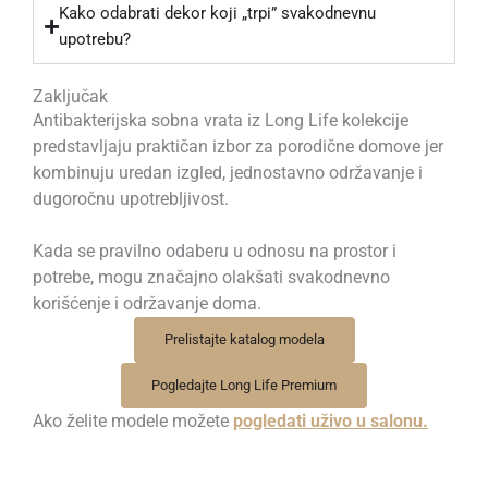
Kako odabrati dekor koji „trpi” svakodnevnu
upotrebu?
Zaključak
Antibakterijska sobna vrata iz Long Life kolekcije
predstavljaju praktičan izbor za porodične domove jer
kombinuju uredan izgled, jednostavno održavanje i
dugoročnu upotrebljivost.
Kada se pravilno odaberu u odnosu na prostor i
potrebe, mogu značajno olakšati svakodnevno
korišćenje i održavanje doma.
Prelistajte katalog modela
Pogledajte Long Life Premium
Ako želite modele možete
pogledati uživo u salonu.