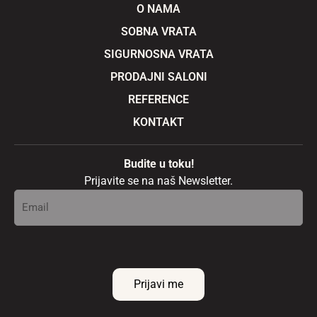
o
g
b
O NAMA
o
r
e
k
a
SOBNA VRATA
m
SIGURNOSNA VRATA
PRODAJNI SALONI
REFERENCE
KONTAKT
Budite u toku!
Prijavite se na naš Newsletter.
E
E
m
m
a
a
i
i
l
l
*
E
Prijavi me
m