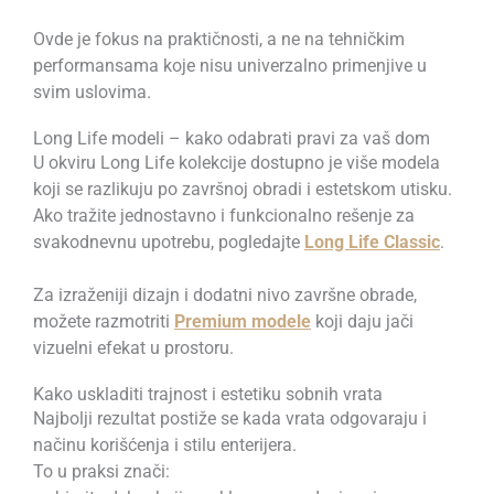
Ovde je fokus na praktičnosti, a ne na tehničkim
performansama koje nisu univerzalno primenjive u
svim uslovima.
Long Life modeli – kako odabrati pravi za vaš dom
U okviru Long Life kolekcije dostupno je više modela
koji se razlikuju po završnoj obradi i estetskom utisku.
Ako tražite jednostavno i funkcionalno rešenje za
svakodnevnu upotrebu, pogledajte
Long Life Classic
.
Za izraženiji dizajn i dodatni nivo završne obrade,
možete razmotriti
Premium modele
koji daju jači
vizuelni efekat u prostoru.
Kako uskladiti trajnost i estetiku sobnih vrata
Najbolji rezultat postiže se kada vrata odgovaraju i
načinu korišćenja i stilu enterijera.
To u praksi znači: