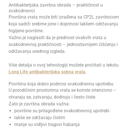
Antibakterijska završna obrada – praktičnost u
svakodnevici
Površina vrata može biti izrađena sa CP2L završnicom
koja sadrži srebrne jone i doprinosi lakšem održavanju
higijene površine.
Važno je naglasiti da je prednost ovakvih vrata u
svakodnevnoj praktičnosti – jednostavnijem čišćenju i
održavanju urednog izgleda.
Više detalja o ovoj tehnologiji možete pročitati u tekstu
Long Life antibakterijska sobna vrata
.
Površina koja dobro podnosi svakodnevnu upotrebu
U porodičnim prostorima vrata se koriste intenzivno –
otvaraju se, zatvaraju, dodiruju i često čiste.
Zato je završna obrada važna:
površine su prilagođene svakodnevnoj upotrebi
lakše se održavaju čistim
manje su vidljivi tragovi habanja