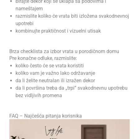
birajte dekor koji se uklapa sa podovima i
nameštajem
razmislite koliko će vrata biti izložena svakodnevnoj
upotrebi
kombinujte praktičnost i vizuelni utisak
Brza checklista za izbor vrata u porodičnom domu
Pre konačne odluke, razmislite:
koliko često će se vrata koristiti
koliko vam je važno lako održavanje
da li želite neutralan ili izražen dekor
da li površina treba da „trpi” svakodnevnu upotrebu
bez vidljivih promena
FAQ – Najčešća pitanja korisnika