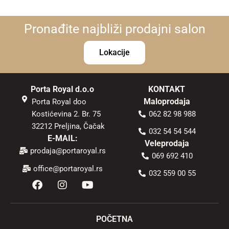
Pronađite najbliži prodajni salon
Lokacije
Porta Royal d.o.o
KONTAKT
Maloprodaja
Porta Royal doo
Kostićevina 2. Br. 75
062 82 98 988
32212 Preljina, Čačak
032 54 54 544
E-MAIL:
Veleprodaja
prodaja@portaroyal.rs
069 692 410
office@portaroyal.rs
032 559 00 55
F
I
Y
a
n
o
c
s
u
e
t
t
b
a
u
POČETNA