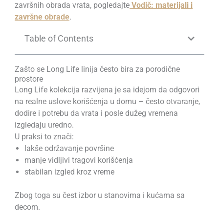
završnih obrada vrata, pogledajte
Vodič: materijali i
završne obrade
.
Table of Contents
Zašto se Long Life linija često bira za porodične
prostore
Long Life kolekcija razvijena je sa idejom da odgovori
na realne uslove korišćenja u domu – često otvaranje,
dodire i potrebu da vrata i posle dužeg vremena
izgledaju uredno.
U praksi to znači:
lakše održavanje površine
manje vidljivi tragovi korišćenja
stabilan izgled kroz vreme
Zbog toga su čest izbor u stanovima i kućama sa
decom.