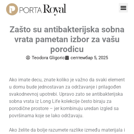
Пређи
на
садржај
Zašto su antibakterijska sobna
vrata pametan izbor za vašu
porodicu
Teodora Gligoric
септембар 5, 2025
Ako imate decu, znate koliko je važno da svaki element
u domu bude jednostavan za održavanje i prilagođen
svakodnevnoj upotrebi. Upravo zato se antibakterijska
sobna vrata iz Long Life kolekcije često biraju za
porodične prostore – jer kombinuju uredan izgled sa
površinama koje se lako održavaju.
Ako želite da bolje razumete razlike između materijala i